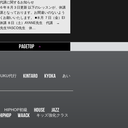
INE ID: e-nstudio6534 #ens…
代講に関するお知らせ
６年８月３日更新 以下のレッスンが、休講
講となっております。お間違いのないよう
くお願いいたします。 ■８月 ７日（金）EI
休講 ８日（土）AYANE先生 代講 →
KA先生YASCO先生 休…
01.23
ニュース
PAGETOP
LESSON
類
ORENO JIVE 2026」日程決定！！
STUDIO一大イベント！！ ORENO JIVE 2026
日が決定致しました！ ■日程 ２０２６年９
（土） ■場所 クレオ大阪東 住所：大阪市城
KINTARO
kyoka
ZUKU代行
あい
野西２-１-２１
01.01
ニュース
らせ
類
HOUSE
JAZZ
HIPHOP初級
年
HIPHOP
WAACK
キッズ強化クラス
けましておめでとうございます 旧年中は大
話になり 誠に有難うございました 本年も
つの「縁」を大切に ダンスを通じて沢山の