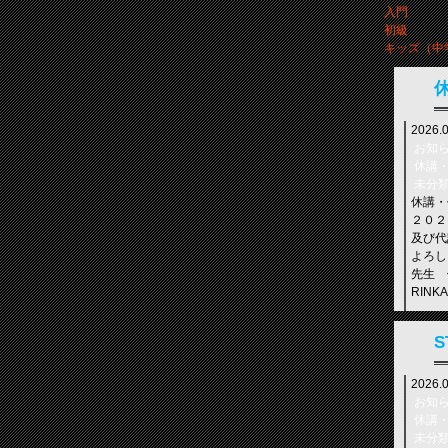
入門
初級
キッズ（中
2026.
お知
休講
未分
休講・
２０２
及び代
よろし
先生 
RIN
2024.
S
お知
休講
2026.
未分
年末年
お知
【年末年
休講
ス休講 D
未分