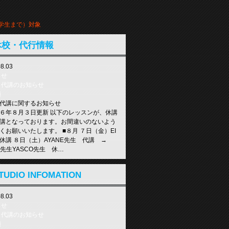
学生まで）対象
休校・代行情報
08.03
らせ
・代講のお知らせ
類
代講に関するお知らせ
６年８月３日更新 以下のレッスンが、休講
講となっております。お間違いのないよう
くお願いいたします。 ■８月 ７日（金）EI
休講 ８日（土）AYANE先生 代講 →
KA先生YASCO先生 休…
11.11
TUDIO INFOMATION
らせ
・代講のお知らせ
08.03
類
始について
らせ
始について】 12/29(日)〜1/6(月) 全クラ
・代講のお知らせ
ance School E-N STUDIO TEL: 072-692-
類