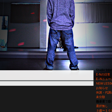
Studio Info
E-Nの日常
E–Nニュー
NEW LESS
お知らせ
休講・代講
未分類
難易度で絞
選択無し
３歳〜１０