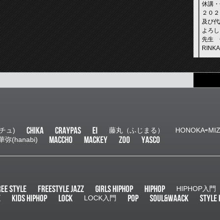
4022 L
休講・
２０２
及び代
よろし
先生 
RIN
2026.
E–N
NEW 
未分
発表会「
E-N 
の開催
月５日
CHIKA
CRAYPAS
EI
チュ)
藤丸（ふじまる）
HONOKA⇨MI
東区鴫
MACCHO
MACKEY
ZOO
YASCO
華弥(hanabi)
2026.
E–N
お知
未分
REE STYLE
FREESTYLE JAZZ
GIRLS HIPHOP
HIPHOP
HIPHOP入門
謹賀新
E
KIDS HIPHOP
LOCK
POP
SOUL&WAACK
STYLE 
LOCK入門
新年あ
変お世
一つず