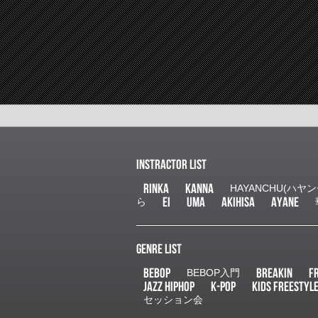
INSTRACTOR LIST
RINKA
KANNA
HAYANCHU(ハヤン
EI
UMA
AKIHISA
AYANE
ら
GENRE LIST
BEBOP
BREAKIN
F
BEBOP入門
JAZZ HIPHOP
K-POP
KIDS FREESTYL
セッション会