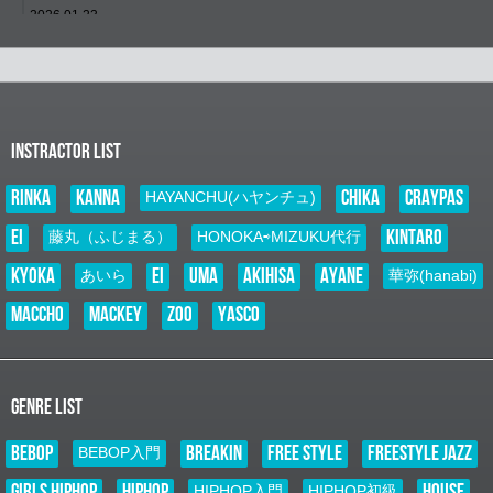
2026.01.23
E–Nニュース
NEW LESSON
未分類
発表会「ORENO JIVE 2026」日程決定！！
E-N STUDIO一大イベント！！ ORENO JIVE 2026の開催日が決定致しま
した！ ■日程 ２０２６年９月５日（土） ■場所 クレオ大阪東 住所：大阪市
INSTRACTOR LIST
城東区鴫野西２-１-２１
RINKA
KANNA
CHIKA
CRAYPAS
2026.01.01
HAYANCHU(ハヤンチュ)
E–Nニュース
EI
KINTARO
藤丸（ふじまる）
HONOKA⇨MIZUKU代行
お知らせ
未分類
kyoka
EI
UMA
AKIHISA
AYANE
あいら
華弥(hanabi)
謹賀新年
新年あけましておめでとうございます 旧年中は大変お世話になり 誠に有
MACCHO
MACKEY
ZOO
YASCO
難うございました 本年も一つずつの「縁」を大切に ダンスを通じて沢山
の笑顔と感動をクリエイトして参りますので 本年も変わらず ご指導ご鞭
撻のほど 宜しく…
2025.11.07
GENRE LIST
NEW LESSON
お知らせ
BEBOP
BREAKIN
FREE STYLE
FREESTYLE JAZZ
BEBOP入門
未分類
NEW LESSON スタート！！
GIRLS HIPHOP
HIPHOP
HOUSE
HIPHOP入門
HIPHOP初級