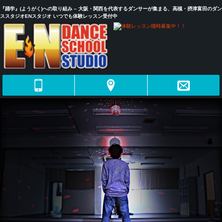
『踊学』(ようがく)への取り組み – 大阪・関西を代表するダンサーが集まる、高槻・摂津富田のダン
ススタジオENスタジオ いつでも体験レッスン受付中