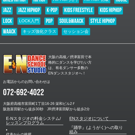
POPの要素を取り入れた独自のHIPHOPスタイル「KANNA」による、 キ
ッズ（中学生まで）を対象としたクラスがスタート致します！ お申し込み
JAZZ
JAZZ HIPHOP
K-POP
KIDS FREESTYLE
KIDS HIPHOP
先着７名様に、11/29、12/6の２回分のチケットプレゼント！ 本日（11…
LOCK
POP
SOUL&WAACK
STYLE HIPHOP
LOCK入門
2025.11.01
E–Nニュース
WAACK
キッズ強化クラス
セッション会
お知らせ
未分類
E-Nハロウィンダンスコンテスト結果発表！！
２０２５年E-Nハロウィンダンスコンテスト！！ 個性豊かな９作品のエン
トリーを頂きました！ どの作品も趣向が凝らされており、それぞれのクラ
大阪の高槻／摂津富田で本
スやメンバーの楽しい雰囲気がすごく伝わってきました！ どの作品も甲乙
格的にダンスを学びたい方
つけ難い内容と…
は、有名ダンサー多数の
ENダンススタジオへ！
お電話からのお問い合わせは
072-692-4022
大阪府高槻市富田町1丁目16-26 栄和ビル2Ｆ
阪急富田駅から徒歩30秒 JR摂津富田駅から徒歩2分
E-Nスタジオの料金システム/
ENスタジオについて
レッスンプログラム
『踊学』(ようがく)への取り
組み
代表からの挨拶