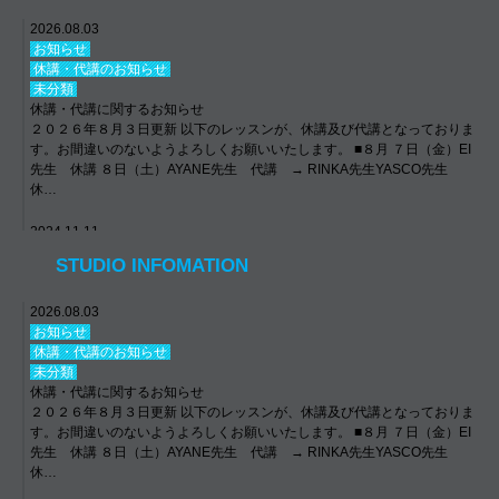
2026.08.03
お知らせ
休講・代講のお知らせ
未分類
休講・代講に関するお知らせ
２０２６年８月３日更新 以下のレッスンが、休講及び代講となっておりま
す。お間違いのないようよろしくお願いいたします。 ■８月 ７日（金）EI
先生 休講 ８日（土）AYANE先生 代講 → RINKA先生YASCO先生
休…
2024.11.11
お知らせ
STUDIO INFOMATION
休講・代講のお知らせ
未分類
年末年始について
2026.08.03
【年末年始について】 12/29(日)〜1/6(月) 全クラス休講 Dance School E-
お知らせ
N STUDIO TEL: 072-692-4022 LINE ID: e-nstudio6534 #ens…
休講・代講のお知らせ
未分類
休講・代講に関するお知らせ
２０２６年８月３日更新 以下のレッスンが、休講及び代講となっておりま
す。お間違いのないようよろしくお願いいたします。 ■８月 ７日（金）EI
先生 休講 ８日（土）AYANE先生 代講 → RINKA先生YASCO先生
休…