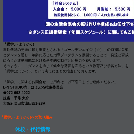
『踊学』(ようがく)
運動機能の発達に最も重要とされる「ゴールデンエイジ（※）」の時期に音楽
とダンスを通じ、年齢に応じた指導プログラムを展開することで、発達と育成
に応じた運動機能における基本的な動作と応用力を養います。
そのように、「ダンスを通じて健全な発育を図るという教育及び学習方法」を
「踊学(ようがく)」という考えにまとめ推進しております。
『舞学』に関するお問合せ・ご用命は、以下窓口までご連絡ください。
E-N STUDIO内、はよぷろ推進委員会
☎072-692-4022
担当：千條 大介
大阪府吹田市山田西1-28A
『踊学』(ようがく)への取り組み
休校・代行情報