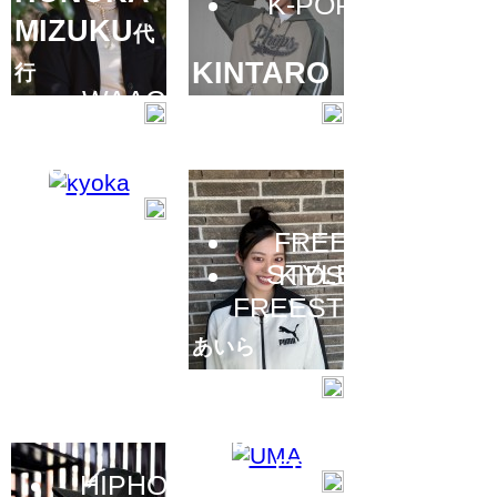
K-POP
MIZUKU
代
KINTARO
行
WAACK
kyoka
FREE
STYLE
KIDS
FREESTYLE
あいら
セッション会
UMA
FREE
HIPHOP