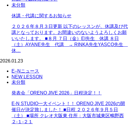
未分類
休講・代講に関するお知らせ
２０２６年８月３日更新 以下のレッスンが、休講及び代
講となっております。お間違いのないようよろしくお願
いいたします。 ■８月 ７日（金）EI先生 休講 ８日
（土）AYANE先生 代講 → RINKA先生YASCO先生
休…
2026.01.23
E–Nニュース
NEW LESSON
未分類
発表会「ORENO JIVE 2026」日程決定！！
E-N STUDIO一大イベント！！ ORENO JIVE 2026の開
催日が決定致しました！ ■日程 ２０２６年９月５日
（土） ■場所 クレオ大阪東 住所：大阪市城東区鴫野西
２-１-２１