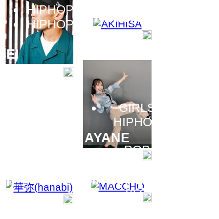
STYLE
HIPHOP
入門
AKIHISA
HIPHOP
初級
EI
GIRLS
JAZZ
HIPHOP
JAZZ
AYANE
HIPHOP
POP
(hanab
華弥
MACCHO
i)
JAZZ
HIPHOP
SOUL&WAACK