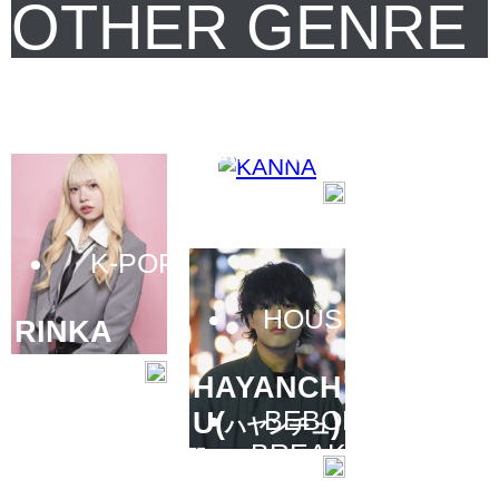
OTHER GENRE
HIPHOP
INSTRACTOR LIST
KANNA
K-POP
HOUSE
RINKA
HAYANCH
HIPHOP
BEBOP
U(
)
ハヤンチュ
HIPHOP
BREAKIN
入門