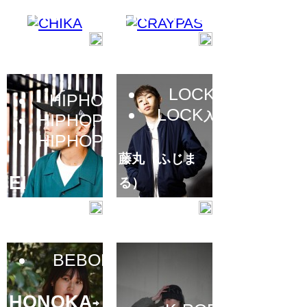
CHIKA
CRAYPAS
LOCK
HIPHOP
LOCK
入門
HIPHOP
入門
HIPHOP
初級
藤丸（ふじま
EI
る）
BEBOP
HONOKA
⇨