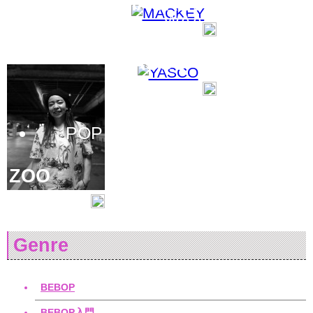
MACKEY
WAACK
YASCO
POP
ZOO
Genre
BEBOP
BEBOP入門