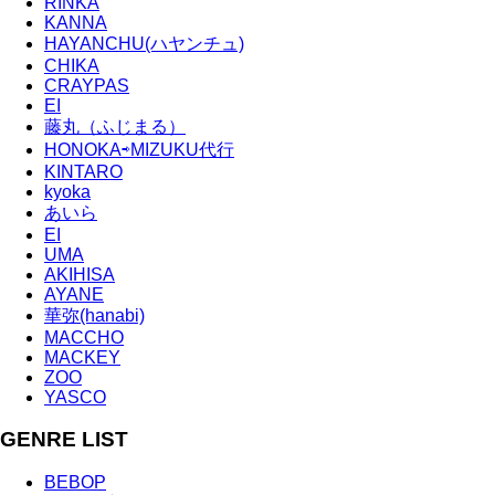
RINKA
KANNA
HAYANCHU(ハヤンチュ)
CHIKA
CRAYPAS
EI
藤丸（ふじまる）
HONOKA⇨MIZUKU代行
KINTARO
kyoka
あいら
EI
UMA
AKIHISA
AYANE
華弥(hanabi)
MACCHO
MACKEY
ZOO
YASCO
GENRE LIST
BEBOP