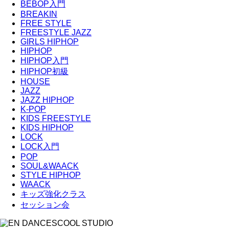
BEBOP入門
BREAKIN
FREE STYLE
FREESTYLE JAZZ
GIRLS HIPHOP
HIPHOP
HIPHOP入門
HIPHOP初級
HOUSE
JAZZ
JAZZ HIPHOP
K-POP
KIDS FREESTYLE
KIDS HIPHOP
LOCK
LOCK入門
POP
SOUL&WAACK
STYLE HIPHOP
WAACK
キッズ強化クラス
セッション会