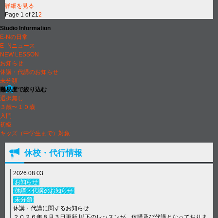
詳細を見る
Page 1 of 2
1
2
Studio Information
E-Nの日常
E–Nニュース
NEW LESSON
お知らせ
休講・代講のお知らせ
未分類
難易度で絞り込む
選択無し
３歳〜１０歳
入門
初級
キッズ（中学生まで）対象
休校・代行情報
2026.08.03
お知らせ
休講・代講のお知らせ
未分類
休講・代講に関するお知らせ
２０２６年８月３日更新 以下のレッスンが、休講及び代講となっておりま