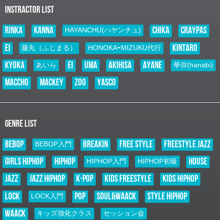
した！ ■日程 ２０２６年９月５日（土） ■場所 クレオ大阪東 住所：大阪市
INSTRACTOR LIST
城東区鴫野西２-１-２１
RINKA
KANNA
CHIKA
CRAYPAS
2026.01.01
HAYANCHU(ハヤンチュ)
E–Nニュース
EI
KINTARO
藤丸（ふじまる）
HONOKA⇨MIZUKU代行
お知らせ
未分類
kyoka
EI
UMA
AKIHISA
AYANE
あいら
華弥(hanabi)
謹賀新年
新年あけましておめでとうございます 旧年中は大変お世話になり 誠に有
MACCHO
MACKEY
ZOO
YASCO
難うございました 本年も一つずつの「縁」を大切に ダンスを通じて沢山
の笑顔と感動をクリエイトして参りますので 本年も変わらず ご指導ご鞭
撻のほど 宜しく…
2025.11.07
GENRE LIST
NEW LESSON
お知らせ
BEBOP
BREAKIN
FREE STYLE
FREESTYLE JAZZ
BEBOP入門
未分類
NEW LESSON スタート！！
GIRLS HIPHOP
HIPHOP
HOUSE
HIPHOP入門
HIPHOP初級
POPの要素を取り入れた独自のHIPHOPスタイル「KANNA」による、 キ
ッズ（中学生まで）を対象としたクラスがスタート致します！ お申し込み
JAZZ
JAZZ HIPHOP
K-POP
KIDS FREESTYLE
KIDS HIPHOP
先着７名様に、11/29、12/6の２回分のチケットプレゼント！ 本日（11…
LOCK
POP
SOUL&WAACK
STYLE HIPHOP
LOCK入門
2025.11.01
E–Nニュース
WAACK
キッズ強化クラス
セッション会
お知らせ