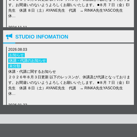
す。お間違いのないようよろしくお願いいたします。 ■８月 ７日（金）EI
先生 休講 ８日（土）AYANE先生 代講 → RINKA先生YASCO先生
休…
2024.11.11
お知らせ
STUDIO INFOMATION
休講・代講のお知らせ
未分類
年末年始について
2026.08.03
【年末年始について】 12/29(日)〜1/6(月) 全クラス休講 Dance School E-
お知らせ
N STUDIO TEL: 072-692-4022 LINE ID: e-nstudio6534 #ens…
休講・代講のお知らせ
未分類
休講・代講に関するお知らせ
２０２６年８月３日更新 以下のレッスンが、休講及び代講となっておりま
す。お間違いのないようよろしくお願いいたします。 ■８月 ７日（金）EI
先生 休講 ８日（土）AYANE先生 代講 → RINKA先生YASCO先生
休…
2026.01.23
E–Nニュース
NEW LESSON
未分類
発表会「ORENO JIVE 2026」日程決定！！
E-N STUDIO一大イベント！！ ORENO JIVE 2026の開催日が決定致しま