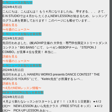
E–Nニュース
お知らせ
2024年4月1日
こんにちは、こんばんは！ もう４月になりましたね。 早すぎる、、、 さて、
E-N STUDIOでは４月から たくさんNEW LESSONが始まるため、 レッスンプ
ログラム表を更新しております！ このページにも載せています…
詳細を見る
〜今週のニュース〜
E–Nニュース
お知らせ
未分類
2024年3月18日
先日行われました、(株)ADHIP主催の 大学生・専門学生限定ストリートダンス
コンテスト “ BIG BANG ” にて、 レペゼンBEBOPチーム 『STEPON J
COMBO』が見事４位を受賞！ 本当に…
詳細を見る
〜今週のニュース〜
E–Nニュース
お知らせ
未分類
2024年3月11日
先日行われました HANERU WORKS presents DANCE CONTEST “ THE
WORLD IS YOURS ” にて、 “Keitric先生” が所属する レペ…
詳細を見る
〜4月のNEWレッスン情報〜
NEW LESSON
お知らせ
未分類
2024年3月11日
４月より新たなレッスンがスタートします！！（３月１１日更新） ●４/２
(火)〜 NEW LESSON あいら先生クラス（FREE STYLE キッズ） ●４/２
(火)〜 PICK-UP LESSON みおっ…