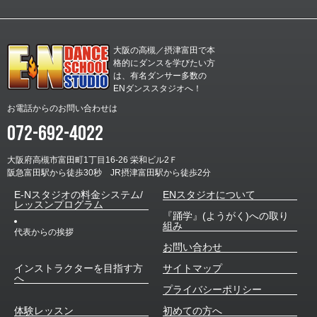
未分類
E-Nハロウィンダンスコンテスト結果発表！！
２０２５年E-Nハロウィンダンスコンテスト！！ 個性豊かな９作品のエン
トリーを頂きました！ どの作品も趣向が凝らされており、それぞれのクラ
大阪の高槻／摂津富田で本
スやメンバーの楽しい雰囲気がすごく伝わってきました！ どの作品も甲乙
格的にダンスを学びたい方
つけ難い内容と…
は、有名ダンサー多数の
ENダンススタジオへ！
お電話からのお問い合わせは
072-692-4022
大阪府高槻市富田町1丁目16-26 栄和ビル2Ｆ
阪急富田駅から徒歩30秒 JR摂津富田駅から徒歩2分
E-Nスタジオの料金システム/
ENスタジオについて
レッスンプログラム
『踊学』(ようがく)への取り
組み
代表からの挨拶
お問い合わせ
インストラクターを目指す方
サイトマップ
へ
プライバシーポリシー
体験レッスン
初めての方へ