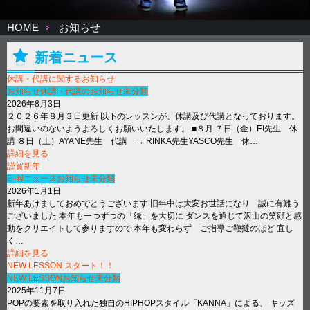
HOME
お知らせ
新着ニュース
休講・代講に関するお知らせ
お知らせ
休講・代講のお知らせ
未分類
2026年8月3日
２０２６年８月３日更新 以下のレッスンが、休講及び代講となっております。
お間違いのないようよろしくお願いいたします。 ■８月 ７日（金）EI先生 休
講 ８日（土）AYANE先生 代講 → RINKA先生YASCO先生 休…
詳細を見る
謹賀新年
E–Nニュース
お知らせ
未分類
2026年1月1日
新年あけましておめでとうございます 旧年中は大変お世話になり 誠に有難う
ございました 本年も一つずつの「縁」を大切に ダンスを通じて沢山の笑顔と感
動をクリエイトして参りますので 本年も変わらず ご指導ご鞭撻のほど 宜し
く…
詳細を見る
NEW LESSON スタート！！
NEW LESSON
お知らせ
未分類
2025年11月7日
POPの要素を取り入れた独自のHIPHOPスタイル「KANNA」による、 キッズ