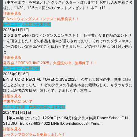
（中学生まで）を対象としたクラスがスタート致します！ お申し込み先着７名
様に、11/29、12/6の２回分のチケットプレゼント！ 本日（11…
詳細を見る
E-Nハロウィンダンスコンテスト結果発表！！
E–Nニュース
お知らせ
未分類
2025年11月1日
２０２５年E-Nハロウィンダンスコンテスト！！ 個性豊かな９作品のエントリ
ーを頂きました！ どの作品も趣向が凝らされており、それぞれのクラスやメン
バーの楽しい雰囲気がすごく伝わってきました！ どの作品も甲乙つけ難い内容
と…
詳細を見る
発表会「ORENO JIVE 2025」大盛況の中、無事終了！！
E–Nニュース
お知らせ
2025年9月16日
E-N STUDIO RECITAL「ORENO JIVE 2025」 今年も大盛況の中、無事に終え
ることができました！！ どのクラスの作品も本当に素晴らしく、キラッキラに
輝く出演者の皆様が、眩しくて、勇ましくて、本当…
詳細を見る
年末年始について
お知らせ
休講・代講のお知らせ
未分類
2024年11月11日
【年末年始について】 12/29(日)〜1/6(月) 全クラス休講 Dance School E-N
STUDIO TEL: 072-692-4022 LINE ID: e-nstudio6534 #ens…
詳細を見る
レッスンプログラムを更新しました！