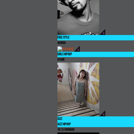
FREE STYLE
AKIHISA
GIRLS HIPHOP
AYANE
JAZZ
JAZZ HIPHOP
華弥
(hanabi)