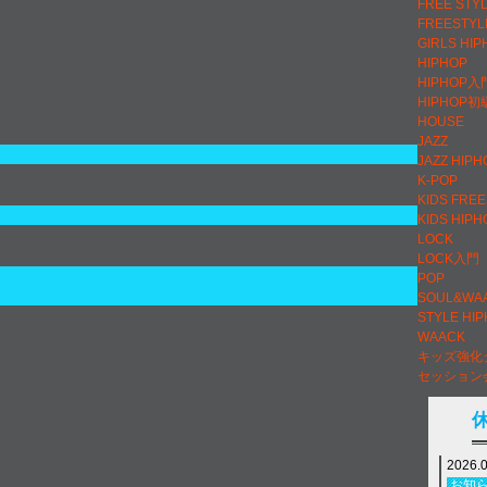
FREE STY
FREESTYL
GIRLS HIP
HIPHOP
HIPHOP入
HIPHOP初
HOUSE
JAZZ
JAZZ HIPH
K-POP
KIDS FRE
KIDS HIPH
LOCK
LOCK入門
POP
SOUL&WA
STYLE HI
WAACK
キッズ強化
セッション
2026.
お知