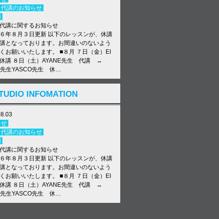
・代講のお知らせ
類
代講に関するお知らせ
６年８月３日更新 以下のレッスンが、休講
講となっております。お間違いのないよう
くお願いいたします。 ■８月 ７日（金）EI
休講 ８日（土）AYANE先生 代講 →
KA先生YASCO先生 休…
11.11
TUDIO INFOMATION
らせ
・代講のお知らせ
08.03
類
始について
らせ
始について】 12/29(日)〜1/6(月) 全クラ
・代講のお知らせ
ance School E-N STUDIO TEL: 072-692-
類
INE ID: e-nstudio6534 #ens…
代講に関するお知らせ
６年８月３日更新 以下のレッスンが、休講
講となっております。お間違いのないよう
くお願いいたします。 ■８月 ７日（金）EI
休講 ８日（土）AYANE先生 代講 →
KA先生YASCO先生 休…
01.23