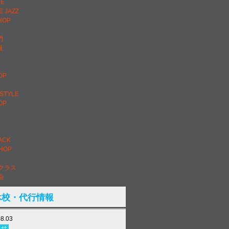
LE
E JAZZ
HOP
門
級
OP
ESTYLE
OP
ACK
PHOP
クラス
会
休校・代行情報
08.03
らせ