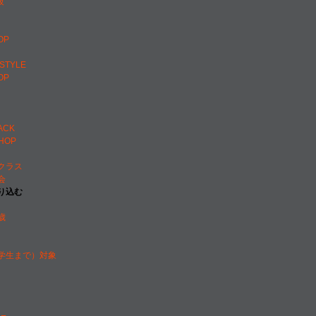
級
OP
ESTYLE
OP
ACK
PHOP
クラス
会
り込む
歳
学生まで）対象
門