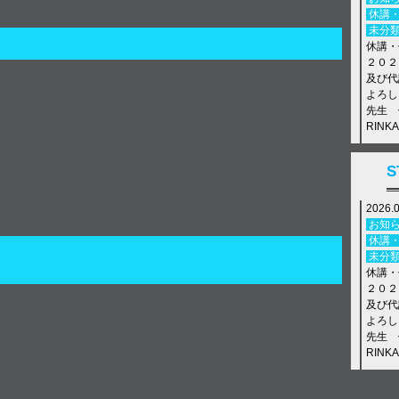
休講
未分
休講・
２０２
及び代
よろし
先生 
RIN
2024.
S
お知
休講
2026.
未分
年末年
お知
【年末年
休講
ス休講 D
未分
4022 L
休講・
２０２
及び代
よろし
先生 
RIN
2026.