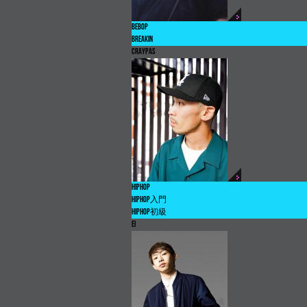
BEBOP
BREAKIN
CRAYPAS
HIPHOP
HIPHOP
入門
HIPHOP
初級
EI