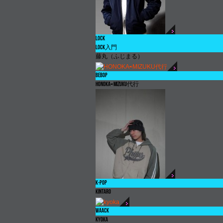
LOCK
LOCK
入門
藤丸（ふじまる）
BEBOP
HONOKA
⇨
MIZUKU
代行
K-POP
KINTARO
WAACK
kyoka