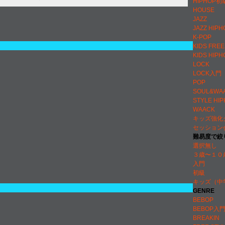
HIPHOP初
HOUSE
JAZZ
JAZZ HIPH
K-POP
KIDS FRE
KIDS HIPH
LOCK
LOCK入門
POP
SOUL&WA
STYLE HI
WAACK
キッズ強化
セッション
難易度で絞
選択無し
３歳〜１０
入門
初級
キッズ（中
GENRE
BEBOP
BEBOP入
BREAKIN