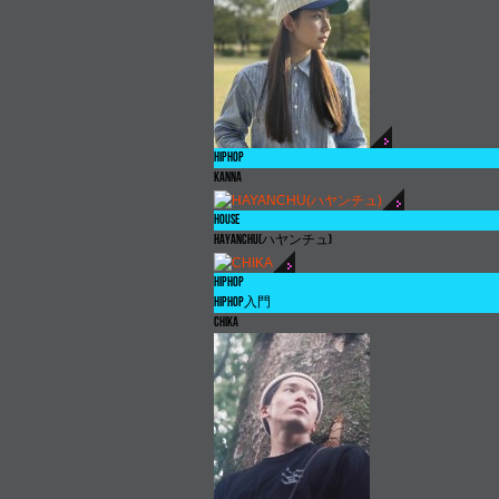
HIPHOP
KANNA
HOUSE
HAYANCHU(
ハヤンチュ
)
HIPHOP
HIPHOP
入門
CHIKA