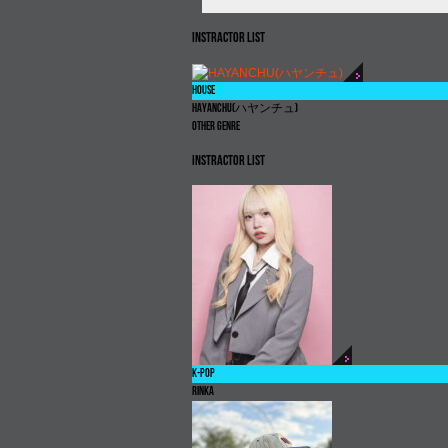
INSTRACTOR LIST
HOUSE
HAYANCHU(
ハヤンチュ
)
OTHER GENRE
INSTRACTOR LIST
K-POP
RINKA