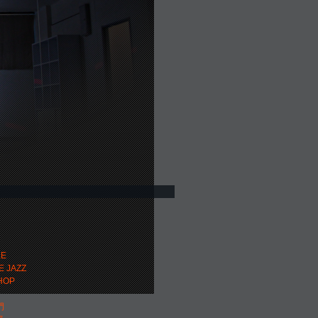
門
LE
E JAZZ
HOP
門