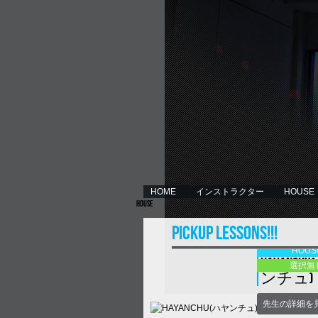
HOME
インストラクター
HOUSE
HOUSE
PICKUP LESSONS!!!
sat
13:3
HOUS
HAYANCH
選択無
ンチュ)
先生の詳細を