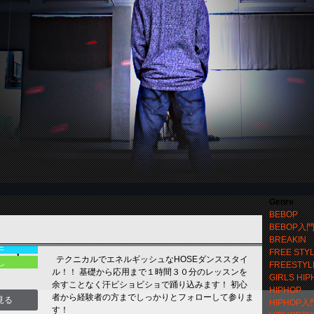
Genre
BEBOP
BEBOP入
0~15:00
BREAKIN
E
FREE STY
U(ハヤ
テクニカルでエネルギッシュなHOSEダンススタイ
し
FREESTYL
ル！！ 基礎から応用まで１時間３０分のレッスンを
GIRLS HIP
余すことなく汗ビショビショで踊り込みます！ 初心
HIPHOP
者から経験者の方までしっかりとフォローして参りま
見る
HIPHOP入
す！