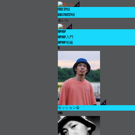
FREE STYLE
KIDS FREESTYLE
あいら
HIPHOP
HIPHOP
入門
HIPHOP
初級
EI
セッション会
UMA