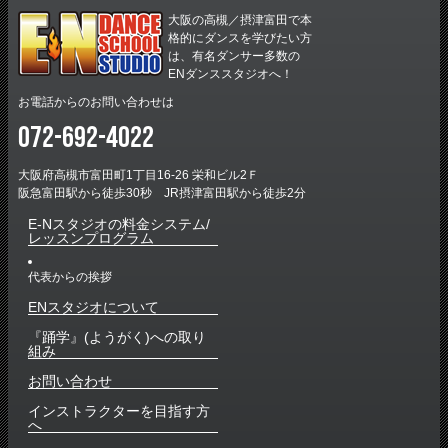
のクラスやメンバーの楽しい雰囲気がすごく伝わってきました！ どの
大阪の高槻／摂津富田で本
作品も甲乙つけ難い内容と…
格的にダンスを学びたい方
は、有名ダンサー多数の
ENダンススタジオへ！
お電話からのお問い合わせは
072-692-4022
大阪府高槻市富田町1丁目16-26 栄和ビル2Ｆ
阪急富田駅から徒歩30秒 JR摂津富田駅から徒歩2分
E-Nスタジオの料金システム/
レッスンプログラム
代表からの挨拶
ENスタジオについて
『踊学』(ようがく)への取り
組み
お問い合わせ
インストラクターを目指す方
へ