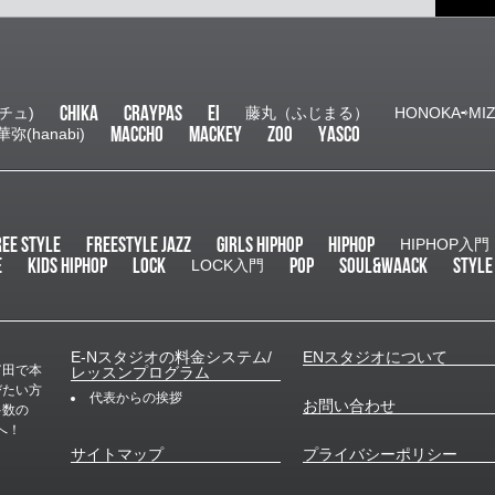
着７名
ゼント
2025.
E–N
CHIKA
CRAYPAS
EI
チュ)
藤丸（ふじまる）
HONOKA⇨MI
お知
MACCHO
MACKEY
ZOO
YASCO
華弥(hanabi)
未分
E-N
２０２
個性豊
の作品
スやメ
REE STYLE
FREESTYLE JAZZ
GIRLS HIPHOP
HIPHOP
HIPHOP入門
ました
E
KIDS HIPHOP
LOCK
POP
SOUL&WAACK
STYLE
LOCK入門
E-Nスタジオの料金システム/
ENスタジオについて
富田で本
レッスンプログラム
びたい方
代表からの挨拶
お問い合わせ
多数の
へ！
サイトマップ
プライバシーポリシー