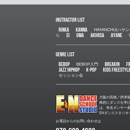
INSTRACTOR LIST
RINKA
KANNA
HAYANCHU(ハヤン
EI
UMA
AKIHISA
AYANE
ら
GENRE LIST
BEBOP
BREAKIN
F
BEBOP入門
JAZZ HIPHOP
K-POP
KIDS FREESTYL
セッション会
大阪の高槻／摂津
格的にダンスを学
は、有名ダンサー
ENダンススタジオ
お電話からのお問い合わせは