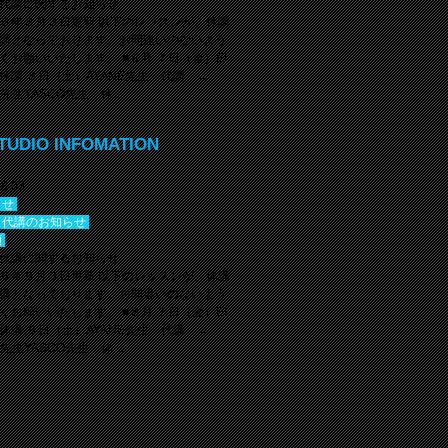
代講に関するお知らせ
６年８月３日更新 以下のレッスンが、休講
講となっております。お間違いのないよう
くお願いいたします。 ■８月 ７日（金）EI
休講 ８日（土）AYANE先生 代講 →
KA先生YASCO先生 休…
11.11
TUDIO INFOMATION
らせ
・代講のお知らせ
08.03
類
始について
らせ
始について】 12/29(日)〜1/6(月) 全クラ
・代講のお知らせ
ance School E-N STUDIO TEL: 072-692-
類
INE ID: e-nstudio6534 #ens…
代講に関するお知らせ
６年８月３日更新 以下のレッスンが、休講
講となっております。お間違いのないよう
くお願いいたします。 ■８月 ７日（金）EI
休講 ８日（土）AYANE先生 代講 →
KA先生YASCO先生 休…
01.23
ニュース
LESSON
類