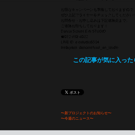
お得なキャンペーンも準備しておりますので
ぜひ上記フライヤーをチェックしてください↑
お問合せ・お申し込みは下記連絡先まで。
ご連絡お待ちしております！
Dance School E-N STUDIO
☎︎
072-692-4022
LINE ID: e-nstudio6534
Instagram: danceschool_en_studio
この記事が気に入った
〜新プロジェクトのお知らせ〜
〜今週のニュース〜