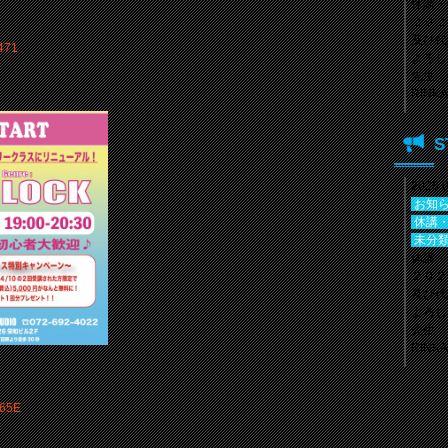
休講・
２０２
及び代
よろし
先生 
RIN
2024.
S
お知
休講
2026.
未分
年末年
お知
【年末年
休講
ス休講 D
未分
4022 L
休講・
２０２
及び代
よろし
先生 
RIN
2026.
E–N
NEW 
未分