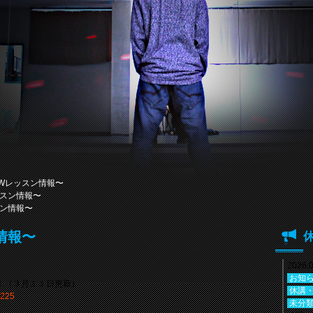
EWレッスン情報〜
ッスン情報〜
スン情報〜
情報〜
2026.
お知
！（３月１１日更新）
休講
未分