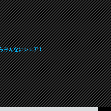
発表会「
E-N 
、
の開催
↑
月５日
東区鴫
2026.
E–N
お知
未分
謹賀新
らみんなにシェア！
新年あ
変お世
一つず
笑顔と
変わら
2025.
NEW 
お知
未分
NEW 
POP
「KA
とした