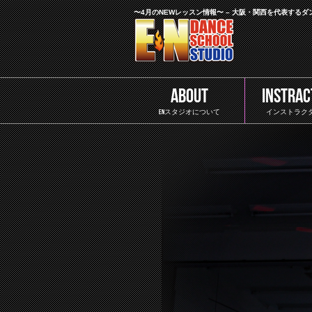
〜4月のNEWレッスン情報〜 – 大阪・関西を代表する
ABOUT
INSTRAC
ENスタジオについて
インストラク