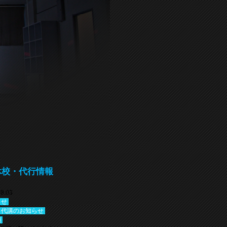
休校・代行情報
08.03
らせ
・代講のお知らせ
類