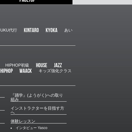
PAGETOP
様に、11/29、12/6の２回分のチケットプレ
！ 本日（11…
11.01
ニュース
KINTARO
kyoka
ZUKU代行
あい
らせ
類
ハロウィンダンスコンテスト結果発表！！
５年E-Nハロウィンダンスコンテスト！！
かな９作品のエントリーを頂きました！ ど
も趣向が凝らされており、それぞれのクラ
ンバーの楽しい雰囲気がすごく伝わってき
HOUSE
JAZZ
HIPHOP初級
！ どの作品も甲乙つけ難い内容と…
 HIPHOP
WAACK
キッズ強化クラス
『踊学』(ようがく)への取り
組み
インストラクターを目指す方
へ
体験レッスン
インタビュー
Yasco