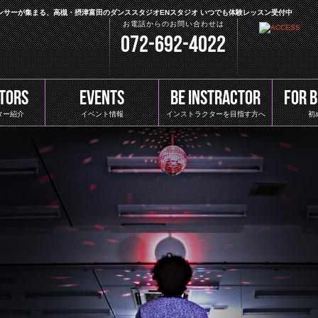
ダンサーが集まる、高槻・摂津富田のダンススタジオENスタジオ いつでも体験レッスン受付中
お電話からのお問い合わせは
072-692-4022
TORS
EVENTS
BE INSTRACTOR
FOR 
ター紹介
イベント情報
インストラクターを目指す方へ
初