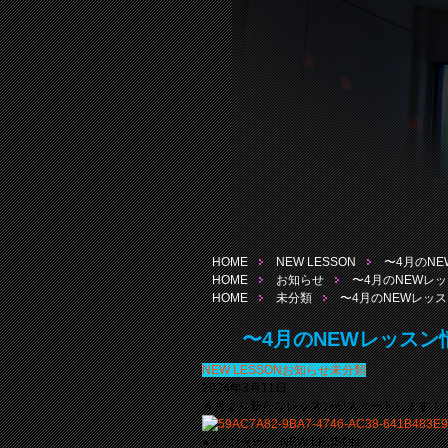
HOME
NEW LESSON
〜4月のN
HOME
お知らせ
〜4月のNEWレ
HOME
未分類
〜4月のNEWレッ
〜4月のNEWレッスン
NEW LESSON
お知らせ
未分類
2024年3月11日
４月より新たなレッスンがスタートします！
●４/２(火)〜 NEW LESSON