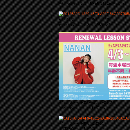
あいら先生クラス（FREE STYLE キッズ）
●４/２(火)〜 PICK-UP LESSON
みおっち先生クラス（K-POP フリー）
●４/３(水)〜 RENEWAL LESSON
NANAN先生クラス（LOCK フリー）
●４/４(木)〜 NEW LESSON
KINTARO先生（K ~POP フリー）