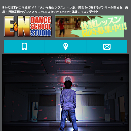
E-Nの日常(4コマ漫画) #４『あいら先生クラス』 – 大阪・関西を代表するダンサーが集まる、高
槻・摂津富田のダンススタジオENスタジオ いつでも体験レッスン受付中