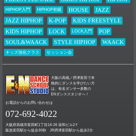
し込み先着７名様に、11/29、12/6の２回分のチケットプレゼント！ 本
日（11…
HOUSE
JAZZ
HIPHOP入門
HIPHOP初級
2025.11.01
JAZZ HIPHOP
K-POP
KIDS FREESTYLE
E–Nニュース
お知らせ
KIDS HIPHOP
LOCK
POP
LOCK入門
未分類
E-Nハロウィンダンスコンテスト結果発表！！
SOUL&WAACK
STYLE HIPHOP
WAACK
２０２５年E-Nハロウィンダンスコンテスト！！ 個性豊かな９作品のエ
ントリーを頂きました！ どの作品も趣向が凝らされており、それぞれ
キッズ強化クラス
セッション会
のクラスやメンバーの楽しい雰囲気がすごく伝わってきました！ どの
作品も甲乙つけ難い内容と…
大阪の高槻／摂津富田で本
格的にダンスを学びたい方
は、有名ダンサー多数の
ENダンススタジオへ！
お電話からのお問い合わせは
072-692-4022
大阪府高槻市富田町1丁目16-26 栄和ビル2Ｆ
阪急富田駅から徒歩30秒 JR摂津富田駅から徒歩2分