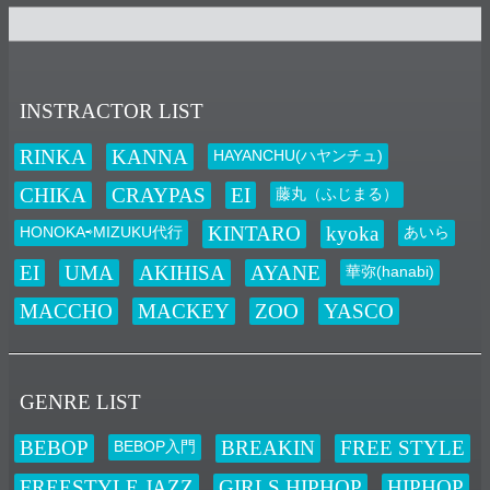
NEW LESSON
未分類
発表会「ORENO JIVE 2026」日程決定！！
E-N STUDIO一大イベント！！ ORENO JIVE 2026の開催日が決定致し
ました！ ■日程 ２０２６年９月５日（土） ■場所 クレオ大阪東 住所：
INSTRACTOR LIST
大阪市城東区鴫野西２-１-２１
RINKA
KANNA
2026.01.01
HAYANCHU(ハヤンチュ)
E–Nニュース
CHIKA
CRAYPAS
EI
藤丸（ふじまる）
お知らせ
未分類
KINTARO
kyoka
HONOKA⇨MIZUKU代行
あいら
謹賀新年
新年あけましておめでとうございます 旧年中は大変お世話になり 誠
EI
UMA
AKIHISA
AYANE
華弥(hanabi)
に有難うございました 本年も一つずつの「縁」を大切に ダンスを通じ
て沢山の笑顔と感動をクリエイトして参りますので 本年も変わらず
MACCHO
MACKEY
ZOO
YASCO
ご指導ご鞭撻のほど 宜しく…
2025.11.07
NEW LESSON
お知らせ
GENRE LIST
未分類
NEW LESSON スタート！！
BEBOP
BREAKIN
FREE STYLE
BEBOP入門
POPの要素を取り入れた独自のHIPHOPスタイル「KANNA」による、
キッズ（中学生まで）を対象としたクラスがスタート致します！ お申
FREESTYLE JAZZ
GIRLS HIPHOP
HIPHOP