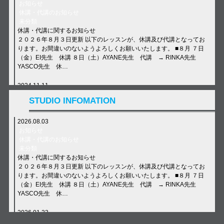
お知らせ
休講・代講のお知らせ
未分類
休講・代講に関するお知らせ
２０２６年８月３日更新 以下のレッスンが、休講及び代講となってお
ります。お間違いのないようよろしくお願いいたします。 ■８月 ７日
（金）EI先生 休講 ８日（土）AYANE先生 代講 → RINKA先生
YASCO先生 休…
2024.11.11
お知らせ
STUDIO INFOMATION
休講・代講のお知らせ
未分類
年末年始について
2026.08.03
【年末年始について】 12/29(日)〜1/6(月) 全クラス休講 Dance School
お知らせ
E-N STUDIO TEL: 072-692-4022 LINE ID: e-nstudio6534 #ens…
休講・代講のお知らせ
未分類
休講・代講に関するお知らせ
２０２６年８月３日更新 以下のレッスンが、休講及び代講となってお
ります。お間違いのないようよろしくお願いいたします。 ■８月 ７日
（金）EI先生 休講 ８日（土）AYANE先生 代講 → RINKA先生
YASCO先生 休…
2026.01.23
E–Nニュース