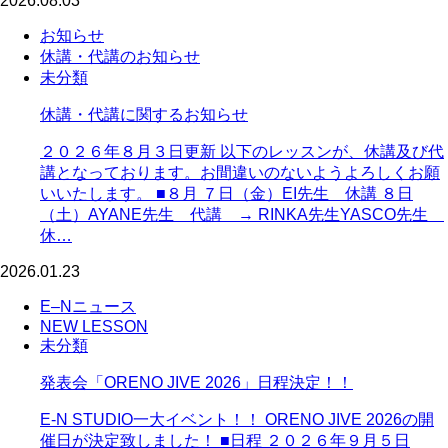
2026.08.03
お知らせ
休講・代講のお知らせ
未分類
休講・代講に関するお知らせ
２０２６年８月３日更新 以下のレッスンが、休講及び代
講となっております。お間違いのないようよろしくお願
いいたします。 ■８月 ７日（金）EI先生 休講 ８日
（土）AYANE先生 代講 → RINKA先生YASCO先生
休…
2026.01.23
E–Nニュース
NEW LESSON
未分類
発表会「ORENO JIVE 2026」日程決定！！
E-N STUDIO一大イベント！！ ORENO JIVE 2026の開
催日が決定致しました！ ■日程 ２０２６年９月５日