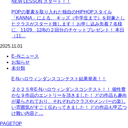
NEW LESSON スタート！！
POPの要素を取り入れた独自のHIPHOPスタイル
「KANNA」による、 キッズ（中学生まで）を対象とし
たクラスがスタート致します！ お申し込み先着７名様
に、11/29、12/6の２回分のチケットプレゼント！ 本日
（11…
2025.11.01
E–Nニュース
お知らせ
未分類
E-Nハロウィンダンスコンテスト結果発表！！
２０２５年E-Nハロウィンダンスコンテスト！！ 個性豊
かな９作品のエントリーを頂きました！ どの作品も趣向
が凝らされており、それぞれのクラスやメンバーの楽し
い雰囲気がすごく伝わってきました！ どの作品も甲乙つ
け難い内容と…
PAGETOP