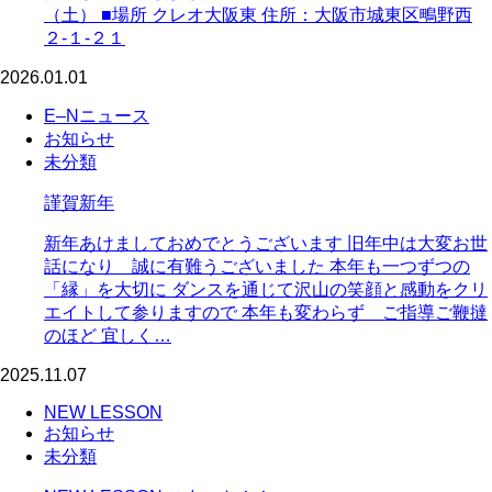
（土） ■場所 クレオ大阪東 住所：大阪市城東区鴫野西
２-１-２１
2026.01.01
E–Nニュース
お知らせ
未分類
謹賀新年
新年あけましておめでとうございます 旧年中は大変お世
話になり 誠に有難うございました 本年も一つずつの
「縁」を大切に ダンスを通じて沢山の笑顔と感動をクリ
エイトして参りますので 本年も変わらず ご指導ご鞭撻
のほど 宜しく…
2025.11.07
NEW LESSON
お知らせ
未分類