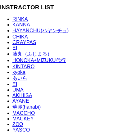
INSTRACTOR LIST
RINKA
KANNA
HAYANCHU(ハヤンチュ)
CHIKA
CRAYPAS
EI
藤丸（ふじまる）
HONOKA⇨MIZUKU代行
KINTARO
kyoka
あいら
EI
UMA
AKIHISA
AYANE
華弥(hanabi)
MACCHO
MACKEY
ZOO
YASCO