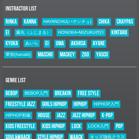
ました！ ■日程 ２０２６年９月５日（土） ■場所 クレオ大阪東 住所：
INSTRACTOR LIST
大阪市城東区鴫野西２-１-２１
RINKA
KANNA
CHIKA
CRAYPAS
2026.01.01
HAYANCHU(ハヤンチュ)
E–Nニュース
EI
KINTARO
藤丸（ふじまる）
HONOKA⇨MIZUKU代行
お知らせ
未分類
kyoka
EI
UMA
AKIHISA
AYANE
あいら
謹賀新年
新年あけましておめでとうございます 旧年中は大変お世話になり 誠
MACCHO
MACKEY
ZOO
YASCO
華弥(hanabi)
に有難うございました 本年も一つずつの「縁」を大切に ダンスを通じ
て沢山の笑顔と感動をクリエイトして参りますので 本年も変わらず
ご指導ご鞭撻のほど 宜しく…
2025.11.07
GENRE LIST
NEW LESSON
お知らせ
BEBOP
BREAKIN
FREE STYLE
BEBOP入門
未分類
NEW LESSON スタート！！
FREESTYLE JAZZ
GIRLS HIPHOP
HIPHOP
HIPHOP入門
POPの要素を取り入れた独自のHIPHOPスタイル「KANNA」による、
キッズ（中学生まで）を対象としたクラスがスタート致します！ お申
HOUSE
JAZZ
JAZZ HIPHOP
K-POP
HIPHOP初級
し込み先着７名様に、11/29、12/6の２回分のチケットプレゼント！ 本
日（11…
KIDS FREESTYLE
KIDS HIPHOP
LOCK
POP
LOCK入門
2025.11.01
SOUL&WAACK
STYLE HIPHOP
WAACK
キッズ強化クラス