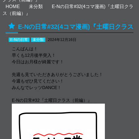
HOME
未分類
E-Nの日常#32(4コマ漫画)『土曜日クラ
ス（前編）』
E-Nの日常#32(4コマ漫画)『土曜日クラス
（前編）』
E-Nの日常
未分類
2024年12月16日
こんばんは！
早くも12月後半突入！
今日はお月様が綺麗です！
先週も見ていただきありがとうございました！
今週もぜひ見てください！
みんなでレッツDANCE！
E-Nの日常#32『土曜日クラス（前編）』