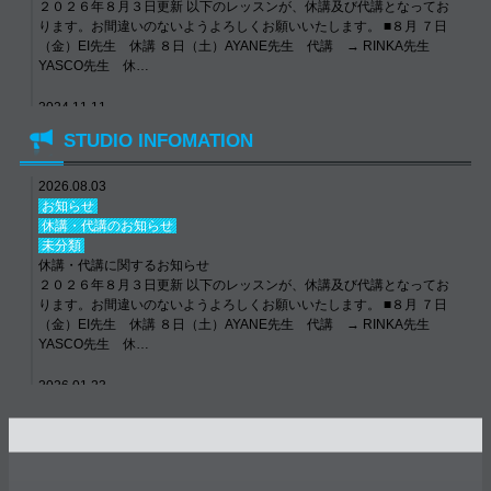
２０２６年８月３日更新 以下のレッスンが、休講及び代講となってお
ります。お間違いのないようよろしくお願いいたします。 ■８月 ７日
（金）EI先生 休講 ８日（土）AYANE先生 代講 → RINKA先生
YASCO先生 休…
2024.11.11
お知らせ
STUDIO INFOMATION
休講・代講のお知らせ
未分類
年末年始について
2026.08.03
【年末年始について】 12/29(日)〜1/6(月) 全クラス休講 Dance School
お知らせ
E-N STUDIO TEL: 072-692-4022 LINE ID: e-nstudio6534 #ens…
休講・代講のお知らせ
未分類
休講・代講に関するお知らせ
２０２６年８月３日更新 以下のレッスンが、休講及び代講となってお
ります。お間違いのないようよろしくお願いいたします。 ■８月 ７日
（金）EI先生 休講 ８日（土）AYANE先生 代講 → RINKA先生
YASCO先生 休…
2026.01.23
E–Nニュース
NEW LESSON
未分類
発表会「ORENO JIVE 2026」日程決定！！
E-N STUDIO一大イベント！！ ORENO JIVE 2026の開催日が決定致し