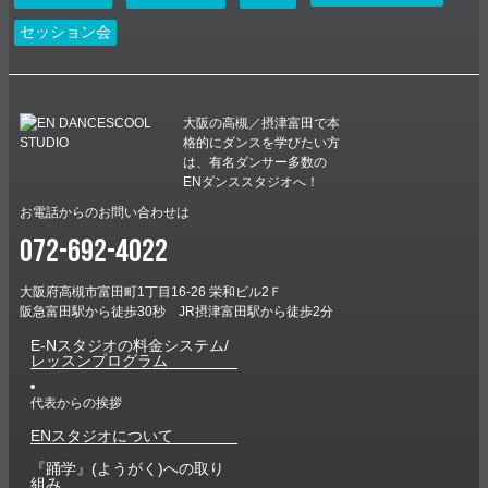
E–Nニュース
お知らせ
セッション会
未分類
E-Nハロウィンダンスコンテスト結果発表！！
２０２５年E-Nハロウィンダンスコンテスト！！ 個性豊かな９作品のエ
ントリーを頂きました！ どの作品も趣向が凝らされており、それぞれ
のクラスやメンバーの楽しい雰囲気がすごく伝わってきました！ どの
大阪の高槻／摂津富田で本
作品も甲乙つけ難い内容と…
格的にダンスを学びたい方
は、有名ダンサー多数の
ENダンススタジオへ！
お電話からのお問い合わせは
072-692-4022
大阪府高槻市富田町1丁目16-26 栄和ビル2Ｆ
阪急富田駅から徒歩30秒 JR摂津富田駅から徒歩2分
E-Nスタジオの料金システム/
レッスンプログラム
代表からの挨拶
ENスタジオについて
『踊学』(ようがく)への取り
組み