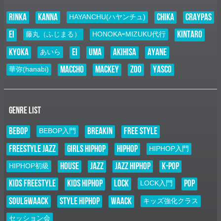
RINKA
KANNA
CHIKA
CRAYPAS
2026.01.01
HAYANCHU(ハヤンチュ)
E–Nニュース
EI
KINTARO
藤丸（ふじまる）
HONOKA⇨MIZUKU代行
お知らせ
未分類
kyoka
EI
UMA
AKIHISA
AYANE
あいら
謹賀新年
新年あけましておめでとうございます 旧年中は大変お世話になり 誠
MACCHO
MACKEY
ZOO
YASCO
華弥(hanabi)
に有難うございました 本年も一つずつの「縁」を大切に ダンスを通じ
て沢山の笑顔と感動をクリエイトして参りますので 本年も変わらず
ご指導ご鞭撻のほど 宜しく…
2025.11.07
GENRE LIST
NEW LESSON
お知らせ
BEBOP
BREAKIN
FREE STYLE
BEBOP入門
未分類
NEW LESSON スタート！！
FREESTYLE JAZZ
GIRLS HIPHOP
HIPHOP
HIPHOP入門
POPの要素を取り入れた独自のHIPHOPスタイル「KANNA」による、
キッズ（中学生まで）を対象としたクラスがスタート致します！ お申
HOUSE
JAZZ
JAZZ HIPHOP
K-POP
HIPHOP初級
し込み先着７名様に、11/29、12/6の２回分のチケットプレゼント！ 本
日（11…
KIDS FREESTYLE
KIDS HIPHOP
LOCK
POP
LOCK入門
2025.11.01
SOUL&WAACK
STYLE HIPHOP
WAACK
キッズ強化クラス
E–Nニュース
お知らせ
セッション会