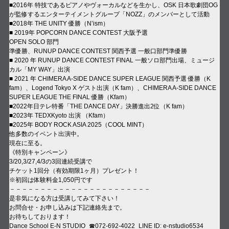
■2016年 特技であるピアノやヴォーカルなどを生かし、OSK 日本歌劇団OG
が監修するエンターテイメントグループ「NOZZ」のメンバーとして活動
■2018年 THE UNITY 優勝（N’ism）
■ 2019年 POPCORN DANCE CONTEST 大阪予選
OPEN SOLO 部門
準優勝、RUNUP DANCE CONTEST 関西予選 一般口部門準優勝
■ 2020 年 RUNUP DANCE CONTEST FINAL 一般ソロ部門出場、ミュージ
カル「MY WAY」出演
■ 2021 年 CHIMERA A-SIDE DANCE SUPER LEAGUE 関西予選 優勝（K
fam）、Logend Tokyo X ゲスト出演（K fam）、CHIMERA A-SIDE DANCE
SUPER LEAGUE THE FINAL 優勝（Kfam）
■2022年日テレ特番「THE DANCE DAY」決勝進出2位（K fam）
■2023年 TEDXKyoto 出演 （Kfam）
■2025年 BODY ROCK ASIA 2025（COOL MINT）
他多数のイベント出演中。
現在に至る。
《特別キャンペーン》
3/20,3/27,4/3の3回連続受講で
チケット1回分（有効期限1ヶ月）プレゼント！
※初回は体験料金1,050円です
－－－－－－－－－－－－－－－－－－－－－－－
是非気になる方は受講してみて下さい！
お問合せ・お申し込みは下記連絡先まで。
お待ちしております！
Dance School E-N STUDIO ☎︎072-692-4022 LINE ID: e-nstudio6534