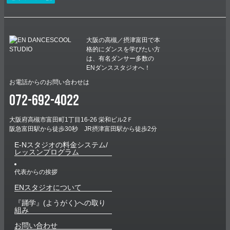
未分類
E-Nハロウィンダンスコンテスト結果発表！！
２０２５年E-Nハロウィンダンスコンテスト！！ 個性豊かな９作品のエ
ントリーを頂きました！ どの作品も趣向が凝らされており、それぞれ
のクラスやメンバーの楽しい雰囲気がすごく伝わってきました！ どの
大阪の高槻／摂津富田で本
作品も甲乙つけ難い内容と…
格的にダンスを学びたい方
は、有名ダンサー多数の
ENダンススタジオへ！
お電話からのお問い合わせは
072-692-4022
大阪府高槻市富田町1丁目16-26 栄和ビル2Ｆ
阪急富田駅から徒歩30秒 JR摂津富田駅から徒歩2分
E-Nスタジオの料金システム/
レッスンプログラム
代表からの挨拶
ENスタジオについて
『踊学』(ようがく)への取り
組み
お問い合わせ