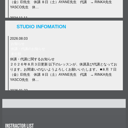
（金）EI先生 休講 ８日（土）AYANE先生 代講 → RINKA先生
YASCO先生 休…
2024.11.11
お知らせ
STUDIO INFOMATION
休講・代講のお知らせ
未分類
年末年始について
2026.08.03
【年末年始について】 12/29(日)〜1/6(月) 全クラス休講 Dance School
お知らせ
E-N STUDIO TEL: 072-692-4022 LINE ID: e-nstudio6534 #ens…
休講・代講のお知らせ
未分類
休講・代講に関するお知らせ
２０２６年８月３日更新 以下のレッスンが、休講及び代講となってお
ります。お間違いのないようよろしくお願いいたします。 ■８月 ７日
（金）EI先生 休講 ８日（土）AYANE先生 代講 → RINKA先生
YASCO先生 休…
2026.01.23
E–Nニュース
NEW LESSON
未分類
発表会「ORENO JIVE 2026」日程決定！！
E-N STUDIO一大イベント！！ ORENO JIVE 2026の開催日が決定致し
ました！ ■日程 ２０２６年９月５日（土） ■場所 クレオ大阪東 住所：
INSTRACTOR LIST
大阪市城東区鴫野西２-１-２１