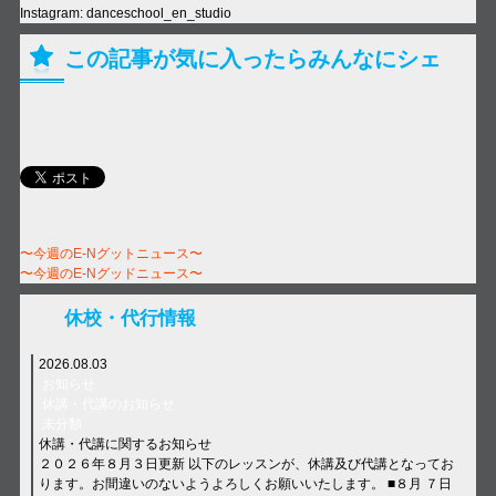
Instagram: danceschool_en_studio
この記事が気に入ったらみんなにシェ
ア！
〜今週のE-Nグットニュース〜
〜今週のE-Nグッドニュース〜
休校・代行情報
2026.08.03
お知らせ
休講・代講のお知らせ
未分類
休講・代講に関するお知らせ
２０２６年８月３日更新 以下のレッスンが、休講及び代講となってお
ります。お間違いのないようよろしくお願いいたします。 ■８月 ７日