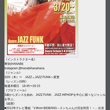
《インストラクター名》
華弥(HANABI)
Instagram @hanabihanahana
《ジャンル》
3/20（木）〜 JAZZ→JAZZ FUNKへ変更
《レッスン日時》
毎週木曜日 18:45〜20:15
《プロフィール》
3歳からダンスを始め、JAZZ FUNK、JAZZ HIPHOPを中心に様々なジャンル
を学ぶ。
《経歴》
■2012年テレビ番組「V.Ifrom BIGBANG～スンちゃんの完全利言！～」出演