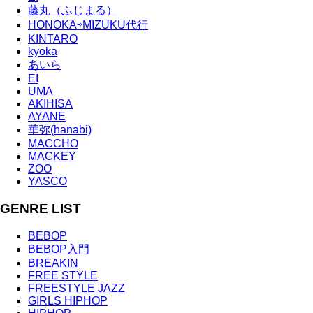
藤丸（ふじまる）
HONOKA⇨MIZUKU代行
KINTARO
kyoka
あいら
EI
UMA
AKIHISA
AYANE
華弥(hanabi)
MACCHO
MACKEY
ZOO
YASCO
GENRE LIST
BEBOP
BEBOP入門
BREAKIN
FREE STYLE
FREESTYLE JAZZ
GIRLS HIPHOP