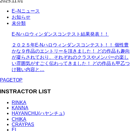
2025.11.01
E–Nニュース
お知らせ
未分類
E-Nハロウィンダンスコンテスト結果発表！！
２０２５年E-Nハロウィンダンスコンテスト！！ 個性豊
かな９作品のエントリーを頂きました！ どの作品も趣向
が凝らされており、それぞれのクラスやメンバーの楽し
い雰囲気がすごく伝わってきました！ どの作品も甲乙つ
け難い内容と…
PAGETOP
INSTRACTOR LIST
RINKA
KANNA
HAYANCHU(ハヤンチュ)
CHIKA
CRAYPAS
EI