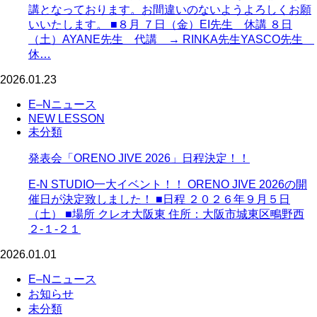
講となっております。お間違いのないようよろしくお願
いいたします。 ■８月 ７日（金）EI先生 休講 ８日
（土）AYANE先生 代講 → RINKA先生YASCO先生
休…
2026.01.23
E–Nニュース
NEW LESSON
未分類
発表会「ORENO JIVE 2026」日程決定！！
E-N STUDIO一大イベント！！ ORENO JIVE 2026の開
催日が決定致しました！ ■日程 ２０２６年９月５日
（土） ■場所 クレオ大阪東 住所：大阪市城東区鴫野西
２-１-２１
2026.01.01
E–Nニュース
お知らせ
未分類