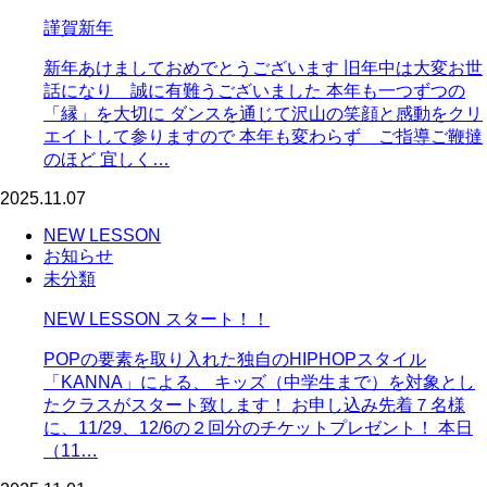
謹賀新年
新年あけましておめでとうございます 旧年中は大変お世
話になり 誠に有難うございました 本年も一つずつの
「縁」を大切に ダンスを通じて沢山の笑顔と感動をクリ
エイトして参りますので 本年も変わらず ご指導ご鞭撻
のほど 宜しく…
2025.11.07
NEW LESSON
お知らせ
未分類
NEW LESSON スタート！！
POPの要素を取り入れた独自のHIPHOPスタイル
「KANNA」による、 キッズ（中学生まで）を対象とし
たクラスがスタート致します！ お申し込み先着７名様
に、11/29、12/6の２回分のチケットプレゼント！ 本日
（11…