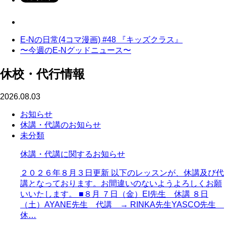
E-Nの日常(4コマ漫画) #48 『キッズクラス』
〜今週のE-Nグッドニュース〜
休校・代行情報
2026.08.03
お知らせ
休講・代講のお知らせ
未分類
休講・代講に関するお知らせ
２０２６年８月３日更新 以下のレッスンが、休講及び代
講となっております。お間違いのないようよろしくお願
いいたします。 ■８月 ７日（金）EI先生 休講 ８日
（土）AYANE先生 代講 → RINKA先生YASCO先生
休…