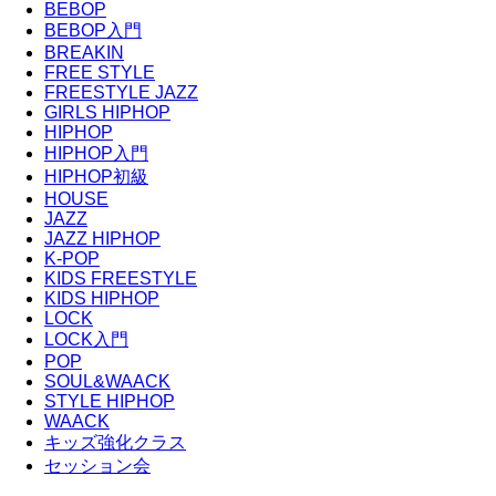
BEBOP
BEBOP入門
BREAKIN
FREE STYLE
FREESTYLE JAZZ
GIRLS HIPHOP
HIPHOP
HIPHOP入門
HIPHOP初級
HOUSE
JAZZ
JAZZ HIPHOP
K-POP
KIDS FREESTYLE
KIDS HIPHOP
LOCK
LOCK入門
POP
SOUL&WAACK
STYLE HIPHOP
WAACK
キッズ強化クラス
セッション会