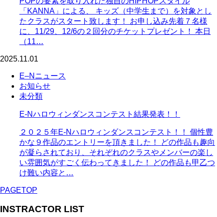
POPの要素を取り入れた独自のHIPHOPスタイル
「KANNA」による、 キッズ（中学生まで）を対象とし
たクラスがスタート致します！ お申し込み先着７名様
に、11/29、12/6の２回分のチケットプレゼント！ 本日
（11…
2025.11.01
E–Nニュース
お知らせ
未分類
E-Nハロウィンダンスコンテスト結果発表！！
２０２５年E-Nハロウィンダンスコンテスト！！ 個性豊
かな９作品のエントリーを頂きました！ どの作品も趣向
が凝らされており、それぞれのクラスやメンバーの楽し
い雰囲気がすごく伝わってきました！ どの作品も甲乙つ
け難い内容と…
PAGETOP
INSTRACTOR LIST