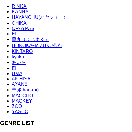
RINKA
KANNA
HAYANCHU(ハヤンチュ)
CHIKA
CRAYPAS
EI
藤丸（ふじまる）
HONOKA⇨MIZUKU代行
KINTARO
kyoka
あいら
EI
UMA
AKIHISA
AYANE
華弥(hanabi)
MACCHO
MACKEY
ZOO
YASCO
GENRE LIST