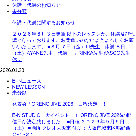
休講・代講のお知らせ
未分類
休講・代講に関するお知らせ
２０２６年８月３日更新 以下のレッスンが、休講及び代
講となっております。お間違いのないようよろしくお願
いいたします。 ■８月 ７日（金）EI先生 休講 ８日
（土）AYANE先生 代講 → RINKA先生YASCO先生
休…
2026.01.23
E–Nニュース
NEW LESSON
未分類
発表会「ORENO JIVE 2026」日程決定！！
E-N STUDIO一大イベント！！ ORENO JIVE 2026の開
催日が決定致しました！ ■日程 ２０２６年９月５日
（土） ■場所 クレオ大阪東 住所：大阪市城東区鴫野西
２-１-２１