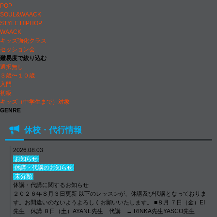
POP
SOUL&WAACK
STYLE HIPHOP
WAACK
キッズ強化クラス
セッション会
難易度で絞り込む
選択無し
３歳〜１０歳
入門
初級
キッズ（中学生まで）対象
GENRE
休校・代行情報
2026.08.03
お知らせ
休講・代講のお知らせ
未分類
休講・代講に関するお知らせ
２０２６年８月３日更新 以下のレッスンが、休講及び代講となっておりま
す。お間違いのないようよろしくお願いいたします。 ■８月 ７日（金）EI
先生 休講 ８日（土）AYANE先生 代講 → RINKA先生YASCO先生