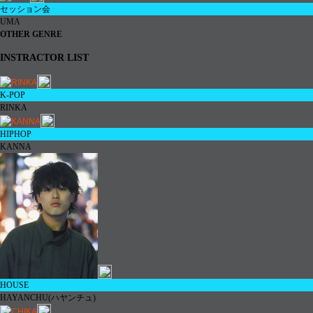
セッション会
UMA
OTHER GENRE
INSTRACTOR LIST
K-POP
RINKA
HIPHOP
KANNA
HOUSE
HAYANCHU(
ハヤンチュ
)