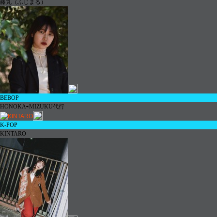
藤丸（ふじまる）
BEBOP
HONOKA
⇨
MIZUKU
代行
K-POP
KINTARO