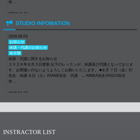
休…
2024.11.11
お知らせ
STUDIO INFOMATION
休講・代講のお知らせ
未分類
年末年始について
2026.08.03
【年末年始について】 12/29(日)〜1/6(月) 全クラス休講 Dance School E-
お知らせ
N STUDIO TEL: 072-692-4022 LINE ID: e-nstudio6534 #ens…
休講・代講のお知らせ
未分類
休講・代講に関するお知らせ
２０２６年８月３日更新 以下のレッスンが、休講及び代講となっておりま
す。お間違いのないようよろしくお願いいたします。 ■８月 ７日（金）EI
先生 休講 ８日（土）AYANE先生 代講 → RINKA先生YASCO先生
休…
2026.01.23
E–Nニュース
NEW LESSON
未分類
発表会「ORENO JIVE 2026」日程決定！！
E-N STUDIO一大イベント！！ ORENO JIVE 2026の開催日が決定致しま
した！ ■日程 ２０２６年９月５日（土） ■場所 クレオ大阪東 住所：大阪市
INSTRACTOR LIST
城東区鴫野西２-１-２１