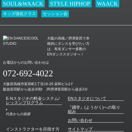
２０２５年E-Nハロウィンダンスコンテスト！！ 個性豊かな９作品のエン
SOUL&WAACK
STYLE HIPHOP
WAACK
トリーを頂きました！ どの作品も趣向が凝らされており、それぞれのクラ
スやメンバーの楽しい雰囲気がすごく伝わってきました！ どの作品も甲乙
キッズ強化クラス
セッション会
つけ難い内容と…
大阪の高槻／摂津富田で本
格的にダンスを学びたい方
は、有名ダンサー多数の
ENダンススタジオへ！
お電話からのお問い合わせは
072-692-4022
大阪府高槻市富田町1丁目16-26 栄和ビル2Ｆ
阪急富田駅から徒歩30秒 JR摂津富田駅から徒歩2分
E-Nスタジオの料金システム/
ENスタジオについて
レッスンプログラム
『踊学』(ようがく)への取り
組み
代表からの挨拶
お問い合わせ
インストラクターを目指す方
サイトマップ