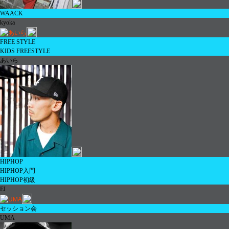
WAACK
kyoka
FREE STYLE
KIDS FREESTYLE
あいら
HIPHOP
HIPHOP
入門
HIPHOP
初級
EI
セッション会
UMA