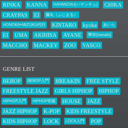
RINKA
KANNA
CHIKA
2026.01.01
HAYANCHU(ハヤンチュ)
E–Nニュース
CRAYPAS
EI
藤丸（ふじまる）
お知らせ
未分類
KINTARO
kyoka
HONOKA⇨MIZUKU代行
あいら
謹賀新年
新年あけましておめでとうございます 旧年中は大変お世話になり 誠に有
EI
UMA
AKIHISA
AYANE
華弥(hanabi)
難うございました 本年も一つずつの「縁」を大切に ダンスを通じて沢山
の笑顔と感動をクリエイトして参りますので 本年も変わらず ご指導ご鞭
MACCHO
MACKEY
ZOO
YASCO
撻のほど 宜しく…
2025.11.07
NEW LESSON
お知らせ
GENRE LIST
未分類
NEW LESSON スタート！！
BEBOP
BREAKIN
FREE STYLE
BEBOP入門
POPの要素を取り入れた独自のHIPHOPスタイル「KANNA」による、 キ
ッズ（中学生まで）を対象としたクラスがスタート致します！ お申し込み
FREESTYLE JAZZ
GIRLS HIPHOP
HIPHOP
先着７名様に、11/29、12/6の２回分のチケットプレゼント！ 本日（11…
HOUSE
JAZZ
HIPHOP入門
HIPHOP初級
2025.11.01
E–Nニュース
JAZZ HIPHOP
K-POP
KIDS FREESTYLE
お知らせ
未分類
KIDS HIPHOP
LOCK
POP
LOCK入門
E-Nハロウィンダンスコンテスト結果発表！！