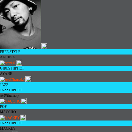
FREE STYLE
AKIHISA
GIRLS HIPHOP
AYANE
JAZZ
JAZZ HIPHOP
華弥
(hanabi)
POP
MACCHO
JAZZ HIPHOP
MACKEY