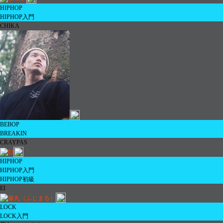
HIPHOP
HIPHOP
入門
CHIKA
BEBOP
BREAKIN
CRAYPAS
HIPHOP
HIPHOP
入門
HIPHOP
初級
EI
LOCK
LOCK
入門