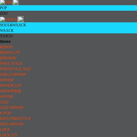
POP
ZOO
SOUL&WAACK
WAACK
YASCO
Genre
BEBOP
BEBOP入門
BREAKIN
FREE STYLE
FREESTYLE JAZZ
GIRLS HIPHOP
HIPHOP
HIPHOP入門
HIPHOP初級
HOUSE
JAZZ
JAZZ HIPHOP
K-POP
KIDS FREESTYLE
KIDS HIPHOP
LOCK
LOCK入門