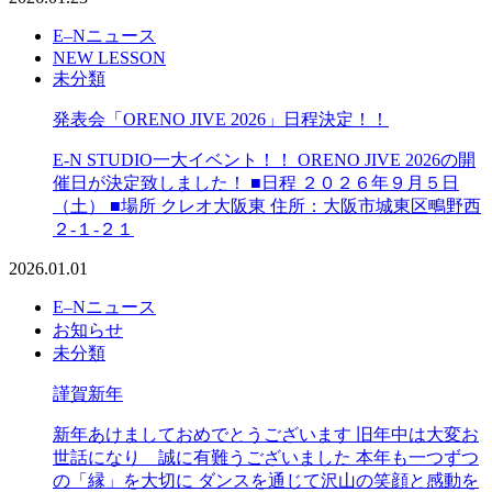
E–Nニュース
NEW LESSON
未分類
発表会「ORENO JIVE 2026」日程決定！！
E-N STUDIO一大イベント！！ ORENO JIVE 2026の開
催日が決定致しました！ ■日程 ２０２６年９月５日
（土） ■場所 クレオ大阪東 住所：大阪市城東区鴫野西
２-１-２１
2026.01.01
E–Nニュース
お知らせ
未分類
謹賀新年
新年あけましておめでとうございます 旧年中は大変お
世話になり 誠に有難うございました 本年も一つずつ
の「縁」を大切に ダンスを通じて沢山の笑顔と感動を