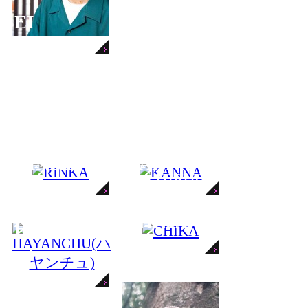
EI
OTHER GENRE
K-POP
HIPHOP
INSTRACTOR LIST
HIPHOP
RINKA
KANNA
HOUSE
HIPHOP
入門
HAYANC
CHIKA
HU(
ハヤンチ
)
ュ