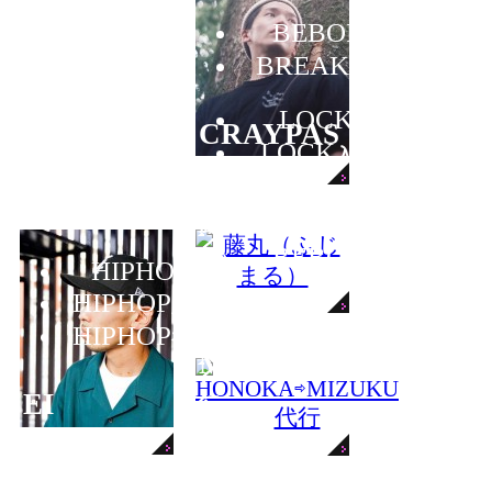
BEBOP
BREAKIN
LOCK
CRAYPAS
LOCK
入門
藤丸（ふじま
BEBOP
る）
HIPHOP
HIPHOP
入門
HONOKA
⇨
HIPHOP
初級
MIZUKU
代
EI
行