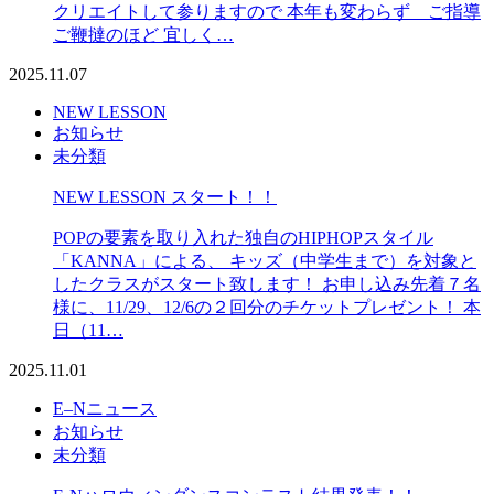
クリエイトして参りますので 本年も変わらず ご指導
ご鞭撻のほど 宜しく…
2025.11.07
NEW LESSON
お知らせ
未分類
NEW LESSON スタート！！
POPの要素を取り入れた独自のHIPHOPスタイル
「KANNA」による、 キッズ（中学生まで）を対象と
したクラスがスタート致します！ お申し込み先着７名
様に、11/29、12/6の２回分のチケットプレゼント！ 本
日（11…
2025.11.01
E–Nニュース
お知らせ
未分類