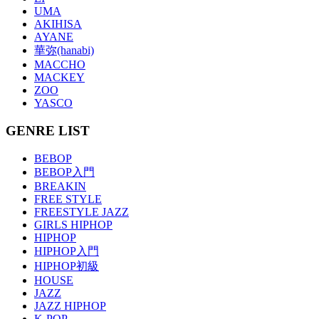
UMA
AKIHISA
AYANE
華弥(hanabi)
MACCHO
MACKEY
ZOO
YASCO
GENRE LIST
BEBOP
BEBOP入門
BREAKIN
FREE STYLE
FREESTYLE JAZZ
GIRLS HIPHOP
HIPHOP
HIPHOP入門
HIPHOP初級
HOUSE
JAZZ
JAZZ HIPHOP
K-POP