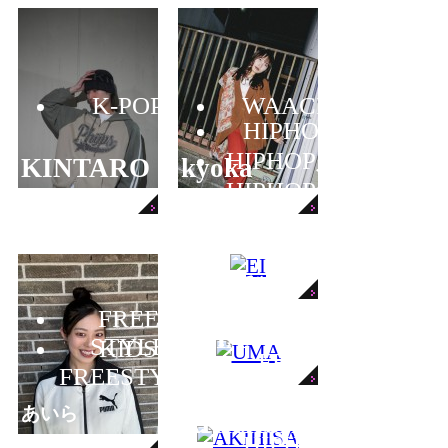
K-POP
WAACK
HIPHOP
HIPHOP
KINTARO
kyoka
入門
HIPHOP
初級
EI
セッション会
FREE
UMA
STYLE
KIDS
FREE
FREESTYLE
JAZZ
STYLE
JAZZ
あいら
AKIHISA
HIPHOP
GIRLS