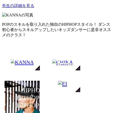
先生の詳細を見る
POPのスキルを取り入れた独自のHIPHOPスタイル！ ダンス
初心者からスキルアップしたいキッズダンサーに是非オスス
HIPHOP
メのクラス！
HIPHOP
HIPHOP
入門
INSTRACTOR LIST
HIPHOP
HIPHOP
KANNA
CHIKA
入門
HIPHOP
初級
EI
HIPHOP
HIPHOP
入門
HIPHOP
初級