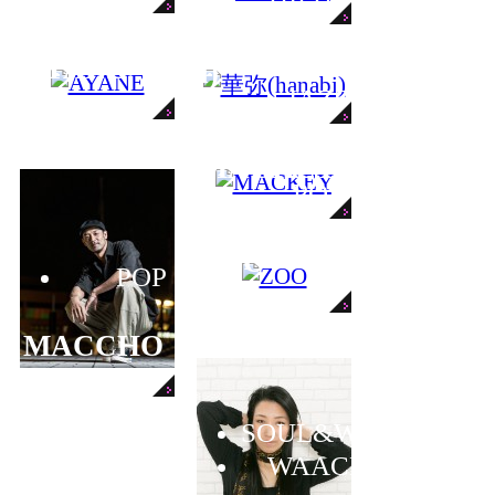
HIPHOP
(hanab
華弥
AYANE
i)
JAZZ
HIPHOP
MACKEY
POP
ZOO
POP
MACCHO
SOUL&WAACK
WAACK