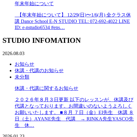
年末年始について
【年末年始について】 12/29(日)〜1/6(月) 全クラス休
講 Dance School E-N STUDIO TEL: 072-692-4022 LINE
ID: e-nstudio6534 #ens…
STUDIO INFOMATION
2026.08.03
お知らせ
休講・代講のお知らせ
未分類
休講・代講に関するお知らせ
２０２６年８月３日更新 以下のレッスンが、休講及び
代講となっております。お間違いのないようよろしく
お願いいたします。 ■８月 ７日（金）EI先生 休講 ８
日（土）AYANE先生 代講 → RINKA先生YASCO先
生 休…
2026.01.23