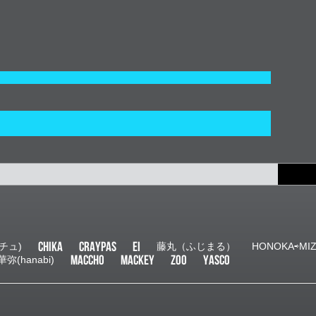
CHIKA
CRAYPAS
EI
チュ)
藤丸（ふじまる）
HONOKA⇨MI
MACCHO
MACKEY
ZOO
YASCO
華弥(hanabi)