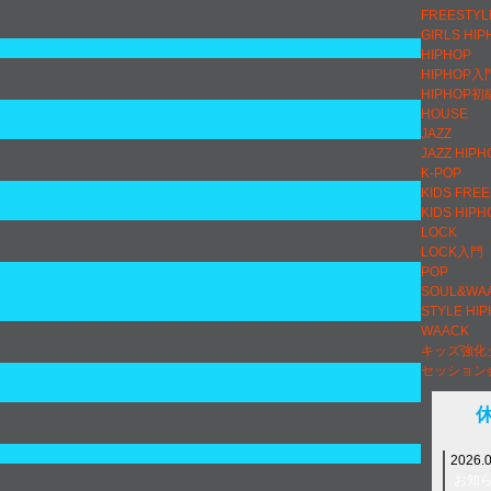
FREESTYL
GIRLS HIP
HIPHOP
HIPHOP入
HIPHOP初
HOUSE
JAZZ
JAZZ HIPH
K-POP
KIDS FRE
KIDS HIPH
LOCK
LOCK入門
POP
SOUL&WA
STYLE HI
WAACK
キッズ強化
セッション
2026.
お知