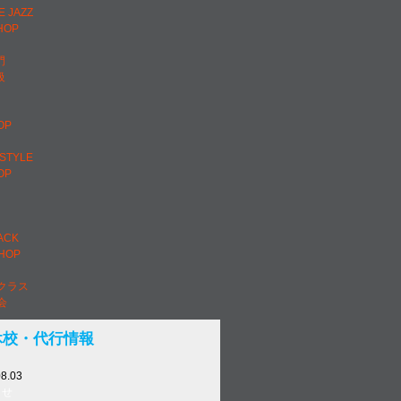
E JAZZ
HOP
門
級
OP
ESTYLE
OP
ACK
PHOP
クラス
会
休校・代行情報
08.03
らせ