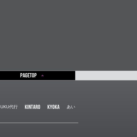
PAGETOP
KINTARO
kyoka
ZUKU代行
あい