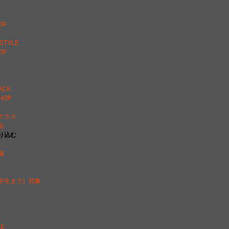
OP
ESTYLE
OP
ACK
PHOP
クラス
会
り込む
歳
学生まで）対象
門
LE