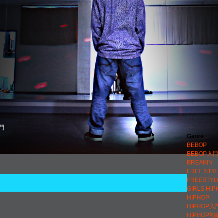
門
Genre
BEBOP
BEBOP入
BREAKIN
FREE STY
FREESTYL
GIRLS HIP
HIPHOP
HIPHOP入
HIPHOP初