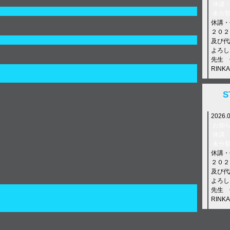
休講
未分
休講・
２０２
及び代
よろし
先生 
RIN
2024.
S
お知
休講
2026.
未分
年末年
お知
【年末年
休講
ス休講 D
未分
4022 L
休講・
２０２
及び代
よろし
先生 
RIN
2026.
E–N