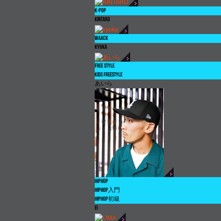
K-POP
KINTARO
WAACK
kyoka
FREE STYLE
KIDS FREESTYLE
あいら
HIPHOP
HIPHOP
入門
HIPHOP
初級
EI