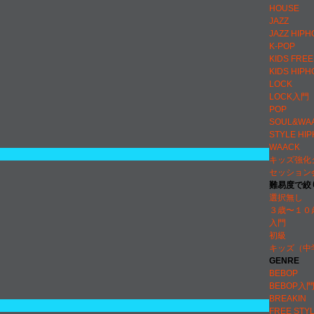
HOUSE
JAZZ
JAZZ HIPH
K-POP
KIDS FRE
KIDS HIPH
LOCK
LOCK入門
POP
SOUL&WA
STYLE HI
WAACK
キッズ強化
セッション
難易度で絞
選択無し
３歳〜１０
入門
初級
キッズ（中
GENRE
BEBOP
BEBOP入
BREAKIN
FREE STY