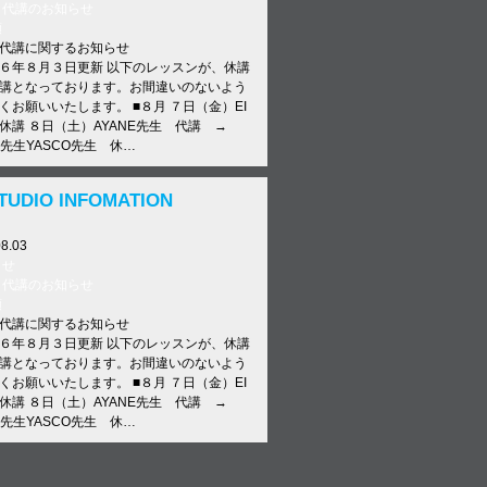
・代講のお知らせ
類
代講に関するお知らせ
６年８月３日更新 以下のレッスンが、休講
講となっております。お間違いのないよう
くお願いいたします。 ■８月 ７日（金）EI
休講 ８日（土）AYANE先生 代講 →
KA先生YASCO先生 休…
11.11
TUDIO INFOMATION
らせ
・代講のお知らせ
08.03
類
始について
らせ
始について】 12/29(日)〜1/6(月) 全クラ
・代講のお知らせ
ance School E-N STUDIO TEL: 072-692-
類
INE ID: e-nstudio6534 #ens…
代講に関するお知らせ
６年８月３日更新 以下のレッスンが、休講
講となっております。お間違いのないよう
くお願いいたします。 ■８月 ７日（金）EI
休講 ８日（土）AYANE先生 代講 →
KA先生YASCO先生 休…
01.23
ニュース