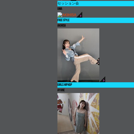
セッション会
UMA
FREE STYLE
AKIHISA
GIRLS HIPHOP
AYANE