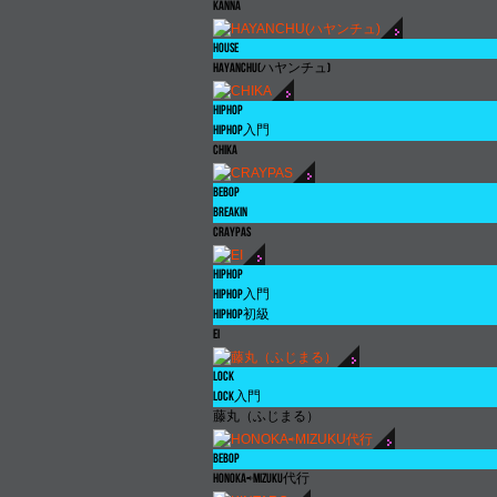
KANNA
HOUSE
HAYANCHU(
ハヤンチュ
)
HIPHOP
HIPHOP
入門
CHIKA
BEBOP
BREAKIN
CRAYPAS
HIPHOP
HIPHOP
入門
HIPHOP
初級
EI
LOCK
LOCK
入門
藤丸（ふじまる）
BEBOP
HONOKA
⇨
MIZUKU
代行