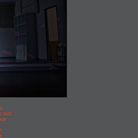
門
LE
E JAZZ
HOP
門
級