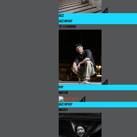
JAZZ
JAZZ HIPHOP
華弥
(hanabi)
POP
MACCHO
JAZZ HIPHOP
MACKEY