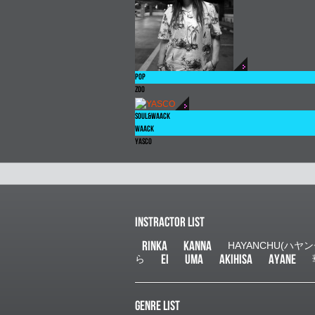
POP
ZOO
SOUL&WAACK
WAACK
YASCO
INSTRACTOR LIST
RINKA
KANNA
HAYANCHU(ハヤン
EI
UMA
AKIHISA
AYANE
ら
GENRE LIST