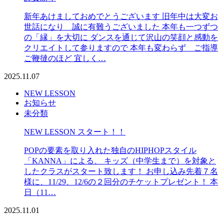
新年あけましておめでとうございます 旧年中は大変お
世話になり 誠に有難うございました 本年も一つずつ
の「縁」を大切に ダンスを通じて沢山の笑顔と感動を
クリエイトして参りますので 本年も変わらず ご指導
ご鞭撻のほど 宜しく…
2025.11.07
NEW LESSON
お知らせ
未分類
NEW LESSON スタート！！
POPの要素を取り入れた独自のHIPHOPスタイル
「KANNA」による、 キッズ（中学生まで）を対象と
したクラスがスタート致します！ お申し込み先着７名
様に、11/29、12/6の２回分のチケットプレゼント！ 本
日（11…
2025.11.01