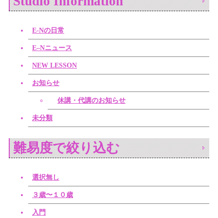
Studio Information
E-Nの日常
E–Nニュース
NEW LESSON
お知らせ
休講・代講のお知らせ
未分類
難易度で絞り込む
選択無し
３歳〜１０歳
入門