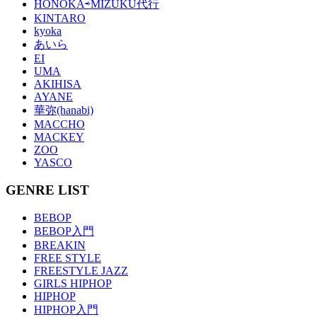
HONOKA⇨MIZUKU代行
KINTARO
kyoka
あいら
EI
UMA
AKIHISA
AYANE
華弥(hanabi)
MACCHO
MACKEY
ZOO
YASCO
GENRE LIST
BEBOP
BEBOP入門
BREAKIN
FREE STYLE
FREESTYLE JAZZ
GIRLS HIPHOP
HIPHOP
HIPHOP入門