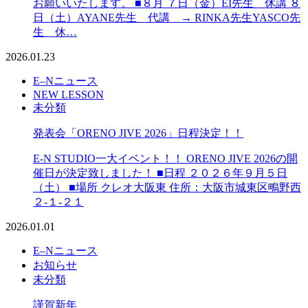
お願いいたします。 ■８月 ７日（金）EI先生 休講 ８
日（土）AYANE先生 代講 → RINKA先生YASCO先
生 休…
2026.01.23
E–Nニュース
NEW LESSON
未分類
発表会「ORENO JIVE 2026」日程決定！！
E-N STUDIO一大イベント！！ ORENO JIVE 2026の開
催日が決定致しました！ ■日程 ２０２６年９月５日
（土） ■場所 クレオ大阪東 住所：大阪市城東区鴫野西
２-１-２１
2026.01.01
E–Nニュース
お知らせ
未分類
謹賀新年